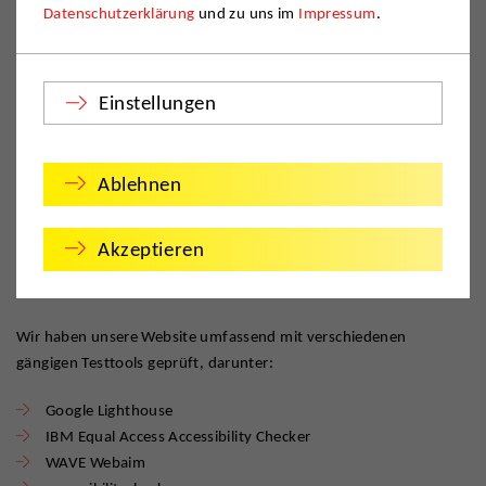
Datenschutzerklärung
und zu uns im
Impressum
.
Stand der Vereinbarkeit mit den Anforderungen
Diese Website ist nach unserem eigenen Prüfverfahren
Einstellungen
überwiegend barrierefrei. Wir bemühen uns kontinuierlich, die
Zugänglichkeit zu verbessern und bestehende Barrieren
abzubauen.
Ablehnen
Akzeptieren
Barrierefreiheitstests
Wir haben unsere Website umfassend mit verschiedenen
gängigen Testtools geprüft, darunter:
Google Lighthouse
IBM Equal Access Accessibility Checker
WAVE Webaim