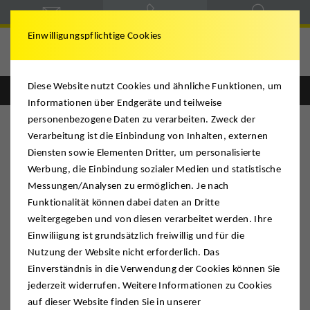
Einwilligungspflichtige Cookies
F. W. DEUS
Diese Website nutzt Cookies und ähnliche Funktionen, um
Informationen über Endgeräte und teilweise
personenbezogene Daten zu verarbeiten. Zweck der
Barrierefreiheitserklärung
Verarbeitung ist die Einbindung von Inhalten, externen
Diensten sowie Elementen Dritter, um personalisierte
Werbung, die Einbindung sozialer Medien und statistische
Einleitung
Messungen/Analysen zu ermöglichen. Je nach
Funktionalität können dabei daten an Dritte
Wir legen großen Wert auf eine möglichst barrierefreie Nutzung
weitergegeben und von diesen verarbeitet werden. Ihre
unserer Website. Unser Ziel ist es, die Inhalte für alle Menschen
Einwiliigung ist grundsätzlich freiwillig und für die
zugänglich und nutzbar zu gestalten – unabhängig von
Nutzung der Website nicht erforderlich. Das
technischen Hilfsmitteln oder persönlichen Einschränkungen.
Einverständnis in die Verwendung der Cookies können Sie
jederzeit widerrufen. Weitere Informationen zu Cookies
auf dieser Website finden Sie in unserer